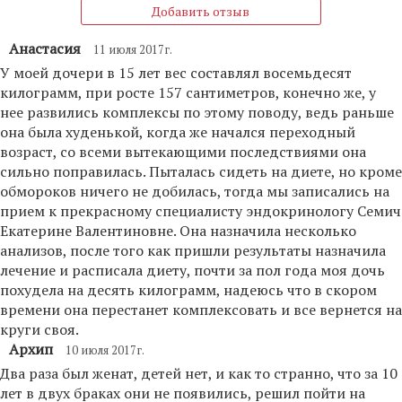
Добавить отзыв
Анастасия
11 июля 2017г.
У моей дочери в 15 лет вес составлял восемьдесят
килограмм, при росте 157 сантиметров, конечно же, у
нее развились комплексы по этому поводу, ведь раньше
она была худенькой, когда же начался переходный
возраст, со всеми вытекающими последствиями она
сильно поправилась. Пыталась сидеть на диете, но кроме
обмороков ничего не добилась, тогда мы записались на
прием к прекрасному специалисту эндокринологу Семич
Екатерине Валентиновне. Она назначила несколько
анализов, после того как пришли результаты назначила
лечение и расписала диету, почти за пол года моя дочь
похудела на десять килограмм, надеюсь что в скором
времени она перестанет комплексовать и все вернется на
круги своя.
Архип
10 июля 2017г.
Два раза был женат, детей нет, и как то странно, что за 10
лет в двух браках они не появились, решил пойти на