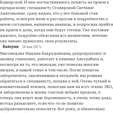
Каширской. И мне посчастливилось попасть на прием к
прекрасному специалисту Столяровой Светлане
Анатольевне, сразу видно, что у нее большой стаж
работы, осмотрев меня и расспросив в подробностях о
моем состоянии, назначила анализы, и попросила прийти
на прием в день, когда они будут готовы. Уже поставив
диагноз, подробно объяснила все назначения, лечение
уже начало приносить свои результаты.
Валерия
28 мая 2017г.
Магомедова Мадина Бадрудиновна, репродуктолог и
акушер гинеколог, работает в клинике АльтраВита и,
несмотря на то, что молодая, уже помогла многим
людям, и нашей семье в том числе. После попыток
забеременеть, закончившихся неудачей, мы решили
обратиться к специалисту, попали к ней. Очень чуткий и
внимательный человек, помогала нам на всех этапах ЭКО,
я забеременела и моему счастью небыло предела. А
теперь она ведет мою беременность, я очень этому рада,
всегда разъясняет, если что-то не понятно
доброжелательно относится. Вот рожу, и обязательно