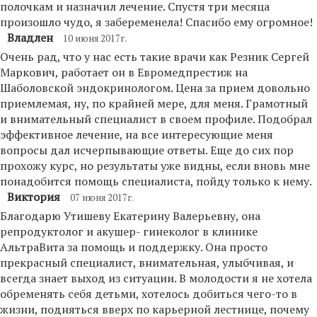
полочкам и назначил лечение. Спустя три месяца
произошло чудо, я забеременела! Спасибо ему огромное!
Владлен
10 июня 2017г.
Очень рад, что у нас есть такие врачи как Резник Сергей
Маркович, работает он в Евромедпрестиж на
Шаболовской эндокринологом. Цена за прием довольно
приемлемая, ну, по крайней мере, для меня. Грамотный
и внимательный специалист в своем профиле. Подобрал
эффективное лечение, на все интересующие меня
вопросы дал исчерпывающие ответы. Еще до сих пор
прохожу курс, но результаты уже видны, если вновь мне
понадобится помощь специалиста, пойду только к нему.
Виктория
07 июня 2017г.
Благодарю Утишеву Екатерину Валерьевну, она
репродуктолог и акушер- гинеколог в клинике
АльтраВита за помощь и поддержку. Она просто
прекрасный специалист, внимательная, улыбчивая, и
всегда знает выход из ситуации. В молодости я не хотела
обременять себя детьми, хотелось добиться чего-то в
жизни, подняться вверх по карьерной лестнице, почему