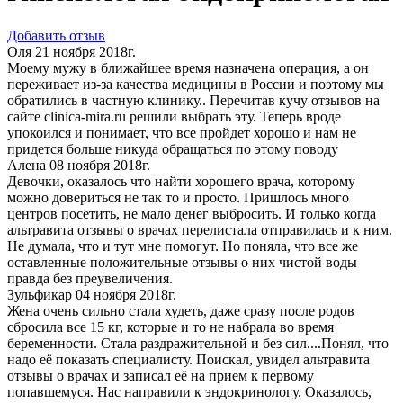
Добавить отзыв
Оля
21 ноября 2018г.
Моему мужу в ближайшее время назначена операция, а он
переживает из-за качества медицины в России и поэтому мы
обратились в частную клинику.. Перечитав кучу отзывов на
сайте clinica-mira.ru решили выбрать эту. Теперь вроде
упокоился и понимает, что все пройдет хорошо и нам не
придется больше никуда обращаться по этому поводу
Алена
08 ноября 2018г.
Девочки, оказалось что найти хорошего врача, которому
можно довериться не так то и просто. Пришлось много
центров посетить, не мало денег выбросить. И только когда
альтравита отзывы о врачах перелистала отправилась и к ним.
Не думала, что и тут мне помогут. Но поняла, что все же
оставленные положительные отзывы о них чистой воды
правда без преувеличения.
Зульфикар
04 ноября 2018г.
Жена очень сильно стала худеть, даже сразу после родов
сбросила все 15 кг, которые и то не набрала во время
беременности. Стала раздражительной и без сил....Понял, что
надо её показать специалисту. Поискал, увидел альтравита
отзывы о врачах и записал её на прием к первому
попавшемуся. Нас направили к эндокринологу. Оказалось,