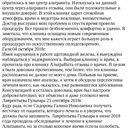
обратилась в эко центр альтравита. Наткнулась на данный
центр через альтравита отзывы, они были положительные и
внушали доверие. В этой клинике царит спокойная
атмосфера, врачи и медсетры вежливые, внимательные.
Доктор выслушал мою проблему и спустя время провели
процедуру. Все прошло безболезненно, комфортно и удачно. Я
заметила, что клиника оснащена новым современным
оборудованием, что мне кажется играет большую роль в
процедурах по искусственному оплодотворению.
Галя
04 октября 2018г.
Имея нарушения в работе щитовидной железы, я вынуждена
наблюдаться у эндокринолога. Выбирая клинику и врача, я
прочитала про клинику АльтраВита отзывы о врачах. В целом
я была довольна прочитанным, тем более, что эта клиника
расположена не далеко от моего дома. Побывав на приеме,
врач назначила мне анализы, а затем я обсудила перспективы
лечения моего, как оказалось, уже развившегося заболевания.
Консультацией я осталась довольна, врач был настроен
доброжелательно, все объяснил и даже успокоил меня.
Лаврентьева Гульнара
25 сентября 2018г.
Буду рада, если Сидорова Галина Николаевна получить
весточку от пациента, которого лечила и я уверена, что
должна была запомнить. Лаврентьева Гульнара в июне 2018
года проходила обследование и лечение в клинике
Альтравита, но за столько короткое время успела полюбить,