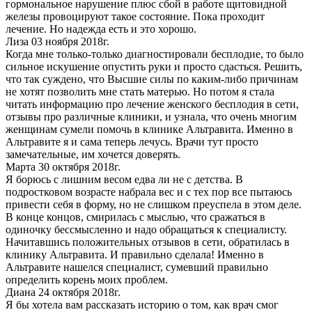
гормональное нарушение плюс сбой в работе щитовидной
железы провоцируют такое состояние. Пока проходит
лечение. Но надежда есть и это хорошо.
Лиза
03 ноября 2018г.
Когда мне только-только диагностировали бесплодие, то было
сильное искушение опустить руки и просто сдасться. Решить,
что так суждено, что Высшие силы по каким-либо причинам
не хотят позволить мне стать матерью. Но потом я стала
читать информацию про лечение женского бесплодия в сети,
отзывы про различные клиники, и узнала, что очень многим
женщинам сумели помочь в клинике Альтравита. Именно в
Альтравите я и сама теперь лечусь. Врачи тут просто
замечательные, им хочется доверять.
Марта
30 октября 2018г.
Я борюсь с лишним весом едва ли не с детства. В
подростковом возрасте набрала вес и с тех пор все пытаюсь
привести себя в форму, но не слишком преуспела в этом деле.
В конце концов, смирилась с мыслью, что сражаться в
одиночку бессмысленно и надо обращаться к специалисту.
Начитавшись положительных отзывов в сети, обратилась в
клинику Альтравита. И правильно сделала! Именно в
Альтравите нашелся специалист, сумевший правильно
определить корень моих проблем.
Диана
24 октября 2018г.
Я бы хотела вам рассказать историю о том, как врач смог